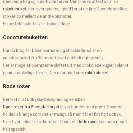
med både flag og i rød-hvide farver. Den bindes oftest som en
rokokobuket
, der giver god mulighed for at de fine Dannebrogsflag
stikker op mellem de andre blomster.
En perfekt buket til alle fødselsdage.
Cocoturebuketten
Har du brug for både blomster og chokolade, så er en
cocoturebuket fra Blomstertorvet det helt rigtige valg.
Her er nogle af blomsterne skiftet ud med chokolade kugler i blankt
papir i forskellige farver. Den er bundet som
rokokobuket
.
Røde roser
Perfekt til at udtrykke kærlighed og venskab.
Røde roser fra Blomstertorvet
bliver bundet med grønt. Roserne
holdes så lange som det er muligt, så man får et flot højt udtryk,
hvor hver enkelt rose kommer til sin ret.
Røde roser
kan bare noget
helt specielt.