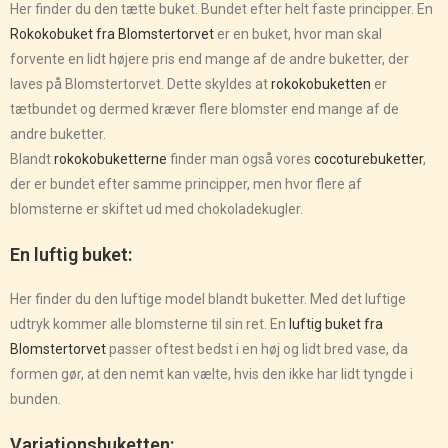
Her finder du den tætte buket. Bundet efter helt faste principper. En
Rokokobuket fra Blomstertorvet
er en buket, hvor man skal
forvente en lidt højere pris end mange af de andre buketter, der
laves på Blomstertorvet. Dette skyldes at
rokokobuketten
er
tætbundet og dermed kræver flere blomster end mange af de
andre buketter.
Blandt
rokokobuketterne
finder man også vores
cocoturebuketter
,
der er bundet efter samme principper, men hvor flere af
blomsterne er skiftet ud med chokoladekugler.
En luftig buket:
Her finder du den luftige model blandt buketter. Med det luftige
udtryk kommer alle blomsterne til sin ret. En
luftig buket fra
Blomstertorvet
passer oftest bedst i en høj og lidt bred vase, da
formen gør, at den nemt kan vælte, hvis den ikke har lidt tyngde i
bunden.
Variationsbuketten: