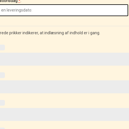
itionsdag
*
: