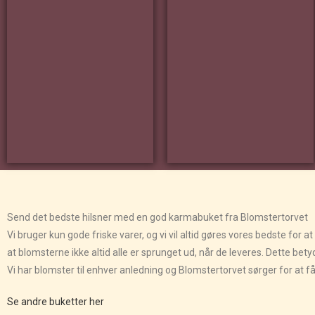
Send det bedste hilsner med en god karmabuket fra Blomstertorvet
Vi bruger kun gode friske varer, og vi vil altid gøres vores bedste for
at blomsterne ikke altid alle er sprunget ud, når de leveres. Dette bet
Vi har blomster til enhver anledning og Blomstertorvet sørger for at f
Se andre buketter her