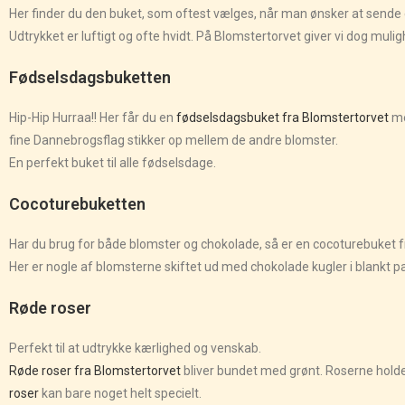
Her finder du den buket, som oftest vælges, når man ønsker at sende 
Udtrykket er luftigt og ofte hvidt. På Blomstertorvet giver vi dog muli
Fødselsdagsbuketten
Hip-Hip Hurraa!! Her får du en
fødselsdagsbuket fra Blomstertorvet
me
fine Dannebrogsflag stikker op mellem de andre blomster.
En perfekt buket til alle fødselsdage.
Cocoturebuketten
Har du brug for både blomster og chokolade, så er en cocoturebuket fra
Her er nogle af blomsterne skiftet ud med chokolade kugler i blankt pa
Røde roser
Perfekt til at udtrykke kærlighed og venskab.
Røde roser fra Blomstertorvet
bliver bundet med grønt. Roserne holdes 
roser
kan bare noget helt specielt.