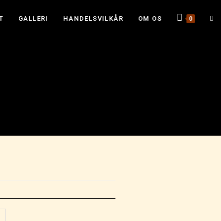
T
GALLERI
HANDELSVILKÅR
OM OS
0