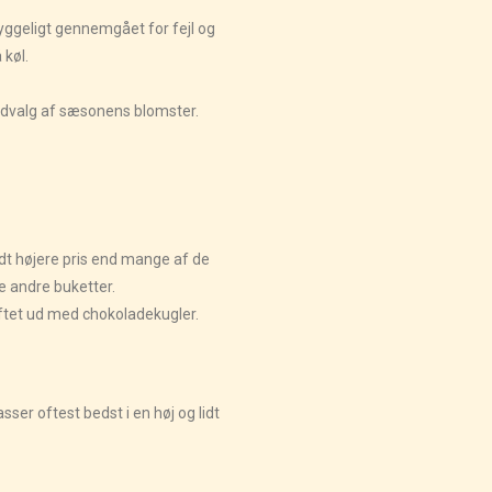
hyggeligt gennemgået for fejl og
 køl.
t udvalg af sæsonens blomster.
idt højere pris end mange af de
 andre buketter.
iftet ud med chokoladekugler.
sser oftest bedst i en høj og lidt