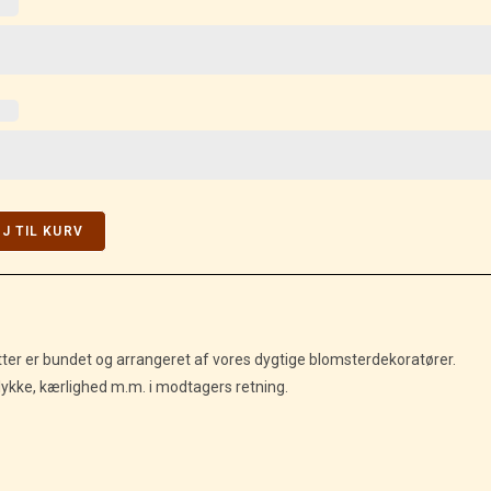
ØJ TIL KURV
tter er bundet og arrangeret af vores dygtige blomsterdekoratører.
lykke, kærlighed m.m. i modtagers retning.