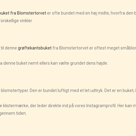
buket fra Blomstertorvet
er ofte bundet med en høj midte, hvorfra den b
rskellige vinkler.
 til denne
grøftekantsbuket
fra Blomstertorvet er oftest meget småblo
 da denne buket nemt ellers kan vælte grundet dens højde.
lomstertyper. Den er bundet luftigt med et let udtryk. Det er en buket, 
lille klistermærke, der leder direkte ind på vores Instagramprofil. Her ka
t gennem tiden.