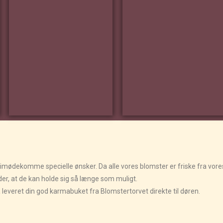
 at imødekomme specielle ønsker. Da alle vores blomster er friske fra vor
yder, at de kan holde sig så længe som muligt.
å leveret din god karmabuket fra Blomstertorvet direkte til døren.