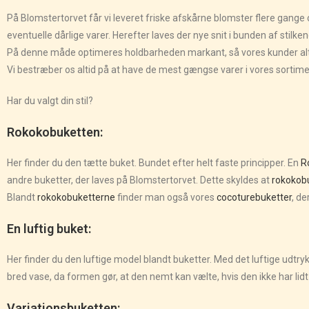
På Blomstertorvet får vi leveret friske afskårne blomster flere gange 
eventuelle dårlige varer. Herefter laves der nye snit i bunden af stilken
På denne måde optimeres holdbarheden markant, så vores kunder altid 
Vi bestræber os altid på at have de mest gængse varer i vores sortimen
Har du valgt din stil?
Rokokobuketten:
Her finder du den tætte buket. Bundet efter helt faste principper. En
R
andre buketter, der laves på Blomstertorvet. Dette skyldes at
rokokob
Blandt
rokokobuketterne
finder man også vores
cocoturebuketter
, d
En luftig buket:
Her finder du den luftige model blandt buketter. Med det luftige udtryk
bred vase, da formen gør, at den nemt kan vælte, hvis den ikke har lid
Variationsbuketten: