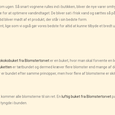
om ugen. Så snart vognene rulles ind i butikken, bliver de nye varer om
e for at optimere vandindtaget. De bliver sat i frisk vand og sættes så på
bliver mødt af et produkt, der står i sin bedste form.
t, lige som vi også gør vores bedste for altid at kunne tilbyde et bred
okokobuket fra Blomstertorvet
er en buket, hvor man skal forvente en l
uketten
er tætbundet og dermed kræver flere blomster end mange af de
er er bundet efter samme principper, men hvor flere af blomsterne er sk
 kommer alle blomsterne til sin ret. En
luftig buket fra Blomstertorvet
pa
t tyngde i bunden.