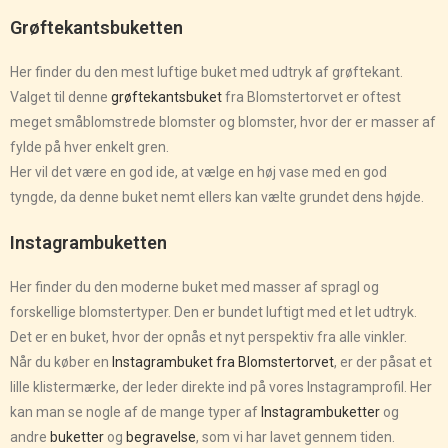
Grøftekantsbuketten
Her finder du den mest luftige buket med udtryk af grøftekant.
Valget til denne
grøftekantsbuket
fra Blomstertorvet er oftest
meget småblomstrede blomster og blomster, hvor der er masser af
fylde på hver enkelt gren.
Her vil det være en god ide, at vælge en høj vase med en god
tyngde, da denne buket nemt ellers kan vælte grundet dens højde.
Instagrambuketten
Her finder du den moderne buket med masser af spragl og
forskellige blomstertyper. Den er bundet luftigt med et let udtryk.
Det er en buket, hvor der opnås et nyt perspektiv fra alle vinkler.
Når du køber en
Instagrambuket fra Blomstertorvet
, er der påsat et
lille klistermærke, der leder direkte ind på vores Instagramprofil. Her
kan man se nogle af de mange typer af
Instagrambuketter
og
andre
buketter
og
begravelse
, som vi har lavet gennem tiden.