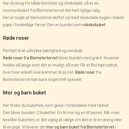
Har du brug for både blomster og chokolade, så er en
cocoturebuket fra Blomstertorvet det helt rigtige valg.
Her er nogle af blomsterne skiftet ud med chokolade kugler i blankt
papir i forskellige farver. Den er bundet som
rokokobuket
.
Røde roser
Perfekt til at udtrykke kærlighed og venskab.
Røde roser fra Blomstertorvet
bliver bundet med grønt. Roserne
holdes så lange som det er muligt, så man får et flot højt udtryk,
hvor hver enkelt rose kommer til sin ret.
Røde roser
fra
Blomstertorvet kan bare noget helt specielt.
Mor og barn buket
Her finder du buketten, som gives i forbindelse med fødsel.
Den bliver bundet i 2 buketter. En til mor og en til barnet. Når man
bestiller buketten, er det vigtig at vælge om det er til en dreng eller
til en pige. Vi leverer din
mor og barn buket fra Blomstertorvet
i