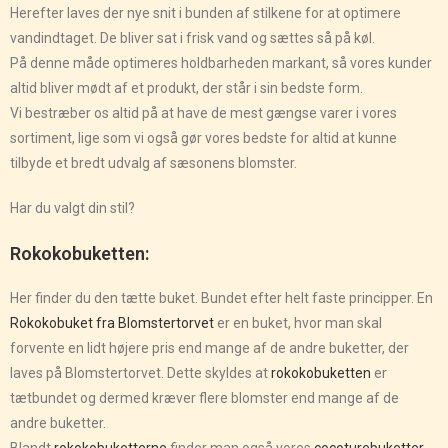
Herefter laves der nye snit i bunden af stilkene for at optimere
vandindtaget. De bliver sat i frisk vand og sættes så på køl.
På denne måde optimeres holdbarheden markant, så vores kunder
altid bliver mødt af et produkt, der står i sin bedste form.
Vi bestræber os altid på at have de mest gængse varer i vores
sortiment, lige som vi også gør vores bedste for altid at kunne
tilbyde et bredt udvalg af sæsonens blomster.
Har du valgt din stil?
Rokokobuketten:
Her finder du den tætte buket. Bundet efter helt faste principper. En
Rokokobuket fra Blomstertorvet
er en buket, hvor man skal
forvente en lidt højere pris end mange af de andre buketter, der
laves på Blomstertorvet. Dette skyldes at
rokokobuketten
er
tætbundet og dermed kræver flere blomster end mange af de
andre buketter.
Blandt
rokokobuketterne
finder man også vores
cocoturebuketter
,