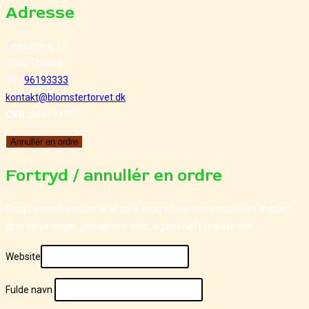
Adresse
Leopardvej 15
7700 Thisted
Tlf.:
96193333
kontakt@blomstertorvet.dk
CVR:
34649375
Annullér en ordre
Fortryd / annullér en ordre
Brug denne formular til at gøre brug af din fortrydelsesret. Indtast
dine oplysninger, gennemse dem, og bekræft i næste trin.
Website
Fulde navn