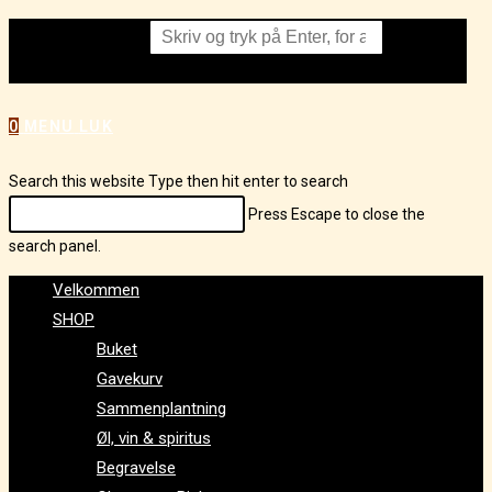
Search this website
Press
Escape to close the search panel.
0
MENU
LUK
Search this website
Type then hit enter to search
Press Escape to close the
search panel.
Velkommen
SHOP
Buket
Gavekurv
Sammenplantning
Øl, vin & spiritus
Begravelse