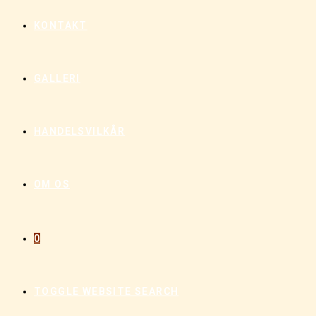
KONTAKT
GALLERI
HANDELSVILKÅR
OM OS
0
TOGGLE WEBSITE SEARCH