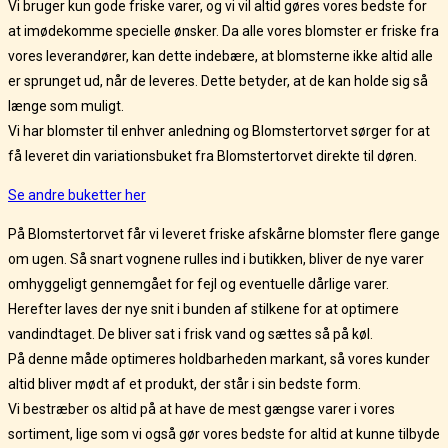
Vi bruger kun gode friske varer, og vi vil altid gøres vores bedste for
at imødekomme specielle ønsker. Da alle vores blomster er friske fra
vores leverandører, kan dette indebære, at blomsterne ikke altid alle
er sprunget ud, når de leveres. Dette betyder, at de kan holde sig så
længe som muligt.
Vi har blomster til enhver anledning og Blomstertorvet sørger for at
få leveret din variationsbuket fra Blomstertorvet direkte til døren.
Se andre buketter her
På Blomstertorvet får vi leveret friske afskårne blomster flere gange
om ugen. Så snart vognene rulles ind i butikken, bliver de nye varer
omhyggeligt gennemgået for fejl og eventuelle dårlige varer.
Herefter laves der nye snit i bunden af stilkene for at optimere
vandindtaget. De bliver sat i frisk vand og sættes så på køl.
På denne måde optimeres holdbarheden markant, så vores kunder
altid bliver mødt af et produkt, der står i sin bedste form.
Vi bestræber os altid på at have de mest gængse varer i vores
sortiment, lige som vi også gør vores bedste for altid at kunne tilbyde