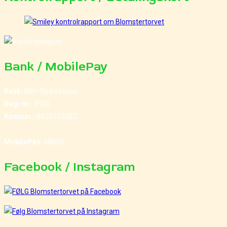
Bank / MobilePay
Bank:
Klim Sparekasse
Regr.nr.:
9135
Kontonr.:
0620105082
MobilePay:
48050
Facebook / Instagram