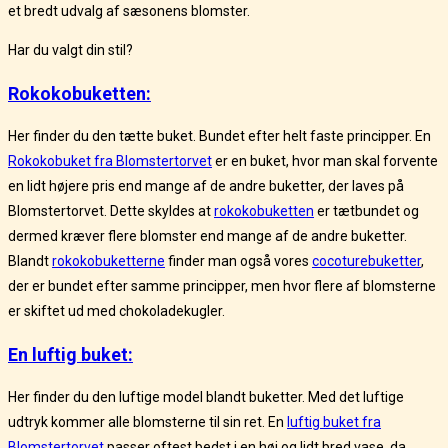
et bredt udvalg af sæsonens blomster.
Har du valgt din stil?
Rokokobuketten:
Her finder du den tætte buket. Bundet efter helt faste principper. En
Rokokobuket fra Blomstertorvet
er en buket, hvor man skal forvente
en lidt højere pris end mange af de andre buketter, der laves på
Blomstertorvet. Dette skyldes at
rokokobuketten
er tætbundet og
dermed kræver flere blomster end mange af de andre buketter.
Blandt
rokokobuketterne
finder man også vores
cocoturebuketter
,
der er bundet efter samme principper, men hvor flere af blomsterne
er skiftet ud med chokoladekugler.
En luftig buket:
Her finder du den luftige model blandt buketter. Med det luftige
udtryk kommer alle blomsterne til sin ret. En
luftig buket fra
Blomstertorvet
passer oftest bedst i en høj og lidt bred vase, da