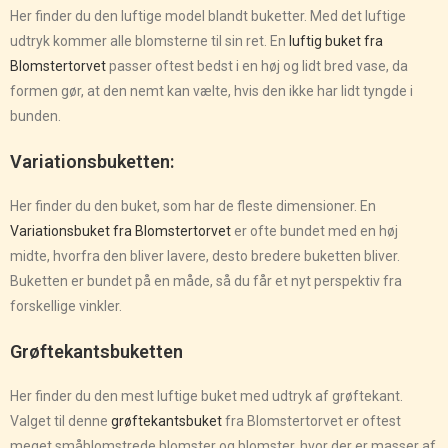
Her finder du den luftige model blandt buketter. Med det luftige
udtryk kommer alle blomsterne til sin ret. En
luftig buket fra
Blomstertorvet
passer oftest bedst i en høj og lidt bred vase, da
formen gør, at den nemt kan vælte, hvis den ikke har lidt tyngde i
bunden.
Variationsbuketten:
Her finder du den buket, som har de fleste dimensioner. En
Variationsbuket fra Blomstertorvet
er ofte bundet med en høj
midte, hvorfra den bliver lavere, desto bredere buketten bliver.
Buketten er bundet på en måde, så du får et nyt perspektiv fra
forskellige vinkler.
Grøftekantsbuketten
Her finder du den mest luftige buket med udtryk af grøftekant.
Valget til denne
grøftekantsbuket
fra Blomstertorvet er oftest
meget småblomstrede blomster og blomster, hvor der er masser af