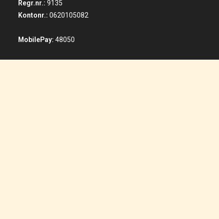
Regr.nr.:
9135
Kontonr.:
0620105082
MobilePay:
48050
Facebook / Instagram
Adresse
Leopardvej 15
7700 Thisted
Tlf.:
96193333