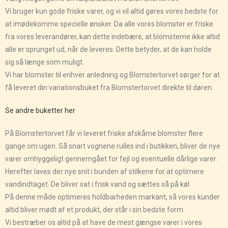
Vi bruger kun gode friske varer, og vi vil altid gøres vores bedste for
at imødekomme specielle ønsker. Da alle vores blomster er friske
fra vores leverandører, kan dette indebære, at blomsterne ikke altid
alle er sprunget ud, når de leveres. Dette betyder, at de kan holde
sig så længe som muligt.
Vi har blomster til enhver anledning og Blomstertorvet sørger for at
få leveret din variationsbuket fra Blomstertorvet direkte til døren.
Se andre buketter her
På Blomstertorvet får vi leveret friske afskårne blomster flere
gange om ugen. Så snart vognene rulles ind i butikken, bliver de nye
varer omhyggeligt gennemgået for fejl og eventuelle dårlige varer.
Herefter laves der nye snit i bunden af stilkene for at optimere
vandindtaget. De bliver sat i frisk vand og sættes så på køl.
På denne måde optimeres holdbarheden markant, så vores kunder
altid bliver mødt af et produkt, der står i sin bedste form.
Vi bestræber os altid på at have de mest gængse varer i vores