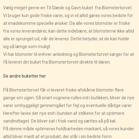
Vælg meget gerne en Til Glæde og Gavn buket fra Blomstertorvet.
Vi bruger kun gode friske varer, og vi vil altid gøres vores bedste for
at imødekomme specielle ønsker. Da alle vores blomster er friske
fra vores leverandører, kan dette indebære, at blomsterne ikke altid
alle er sprunget ud, når de leveres. Dette betyder, at de kan holde
sig så længe som muligt.
Vi har blomster til enhver anledning og Blomstertorvet sørger for at
få leveret din buket fra Blomstertorvet direkte til døren.
Se andre buketter her
På Blomstertorvet får vi leveret friske afskårne blomster flere
gange om ugen. Så snart vognene rulles ind i butikken, bliver de nye
varer omhyggeligt gennemgået for fejl og eventuelle dårlige varer.
Herefter laves der nye snit i bunden af stilkene for at optimere
vandindtaget. De bliver sat i frisk vand og sættes så på køl.
På denne måde optimeres holdbarheden markant, så vores kunder
altid bliver mødt af et produkt, der står i sin bedste form.