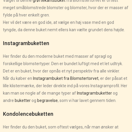
Valget til denne
grøftekantsbuket
fra Blomstertorvet er oftest
meget småblomstrede blomster og blomster, hvor der er masser af
fylde på hver enkelt gren.
Her vil det være en god ide, at vælge en høj vase med en god
tyngde, da denne buket nemt ellers kan vælte grundet dens højde.
Instagrambuketten
Her finder du den moderne buket med masser af spragl og
forskellige blomstertyper. Den er bundet luftigt med et let udtryk.
Det er en buket, hvor der opnås et nyt perspektiv fra alle vinkler.
Når du køber en
Instagrambuket fra Blomstertorvet
, er der påsat et
lille klistermærke, der leder direkte ind på vores Instagramprofil. Her
kan man se nogle af de mange typer af
Instagrambuketter
og
andre
buketter
og
begravelse
, som vi har lavet gennem tiden.
Kondolencebuketten
Her finder du den buket, som oftest vælges, når man ønsker at