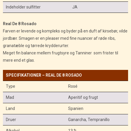
Indeholder sulfitter
JA
Real De 8 Rosado
Farven er levende og kompleks og byder på en duft af kirsebør, vilde
jordbær. Smagen er en pleaser med fine nuancer af røde ribs,
granatæble og tørrede krydderurter.
Meget fin balance mellem frugtsyre og Tanniner som frister til
mere end et glas.
SPECIFIKATIONER –
REAL DE 8 ROSADO
Type
Rosé
Mad
Aperitif og frugt
Land
Spanien
Druer
Ganarcha, Tempranillo
Alkohol
13 %