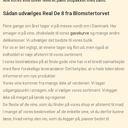
Alle vores vine bliver leveret pænt indpakket med bånd.
Sådan udvælges Real De 8 fra Blomstertorvet
Flere gange om året tager vi på messe rundt om i Danmark. Her
smager vi på vine, chokolade til vores
gavekurve
og mange andre
delikatesser. Vi udvælger det bedste til vores butik.
For os er det vigtigt, at vinene tager sig flot ud, men også at
indholdet er nøje afstemt til vores sortiment.
I vores bestræbelse på at finde gode vine har vi et bredt samarbejde
med flere forskellige leverandører. Det betyder, at vi hele tiden bliver
informeret om nye produkter.
Vores vine kommer fra mange dele af verdenen. Vi tager
udgangspunkt i smagen, når vi vælger vores sortiment. Vi kigger
ikke så meget på lande og regioner.
De fleste af de vine, som du finder på vores shop er afstemt til mad.
I mange af vores beskrivelser af de enkelte vine, vil du derfor kunne
læse, hvad netop den vin, som du kigger på, passer bedst til.