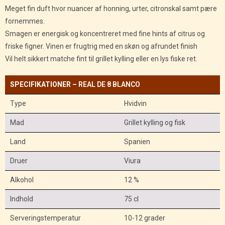
Meget fin duft hvor nuancer af honning, urter, citronskal samt pære
fornemmes.
Smagen er energisk og koncentreret med fine hints af citrus og
friske figner. Vinen er frugtrig med en skøn og afrundet finish
Vil helt sikkert matche fint til grillet kylling eller en lys fiske ret.
SPECIFIKATIONER –
REAL DE 8 BLANCO
Type
Hvidvin
Mad
Grillet kylling og fisk
Land
Spanien
Druer
Viura
Alkohol
12 %
Indhold
75 cl
Serveringstemperatur
10-12 grader