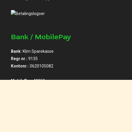
Bank / MobilePay
Bank:
Klim Sparekasse
Regr.nr.:
9135
Kontonr.:
0620105082
MobilePay:
48050
Facebook / Instagram