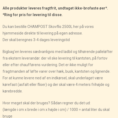
Alle produkter leveres fragtfrit, undtaget ikke-brofaste øer*.
*Ring for pris for levering til disse.
Du kan bestille CHAMPOST Skovflis 2500L her på vores
hjemmeside direkte til levering på egen adresse.
Der skal beregnes 3-4 dages leveringstid
Bigbag’en leveres sædvanligvis med ladbil og tilhørende palleløfter
fra ekstern leverandør. der vil ske levering til kantsten, på fortov
eller efter chaufførens vurdering. Det er ikke muligt for
fragtmanden af løfte varer over hæk, busk, kantsten og lignende.
For at kunne levere ned af en indkørsel, skal underlaget være
kørefast (asfalt eller fliser) og der skal være 4 meters frihøjde og
kørebredde.
Hvor meget skal der bruges? Sådan regner du det ud:
(længde i cm x brede i cm x højde i cm) / 1000 = antal liter du skal
bruge