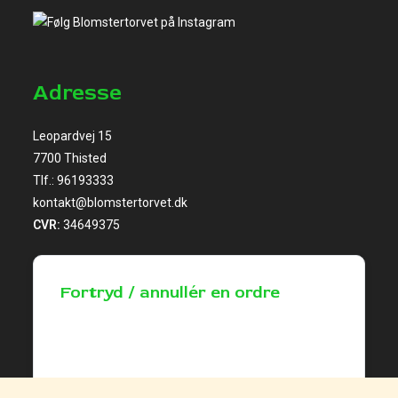
Adresse
Leopardvej 15
7700 Thisted
Tlf.:
96193333
kontakt@blomstertorvet.dk
CVR:
34649375
Fortryd / annullér en ordre
Brug denne formular til at gøre brug af din
fortrydelsesret. Indtast dine oplysninger,
gennemse dem, og bekræft i næste trin.