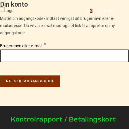
Din konto
Skip
to
0
MENU
content
Mistet din adgangskode? Indtast venligst dit brugernavn eller e-
mailadresse. Du vil via e-mail modtage et link til at oprette en ny
adgangskode.
*
Påkrævet
Brugernavn eller e-mail
NULSTIL ADGANGSKODE
Kontrolrapport / Betalingskort