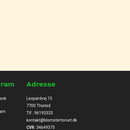
gram
Adresse
Leopardvej 15
7700 Thisted
Tlf.:
96193333
kontakt@blomstertorvet.dk
CVR:
34649375