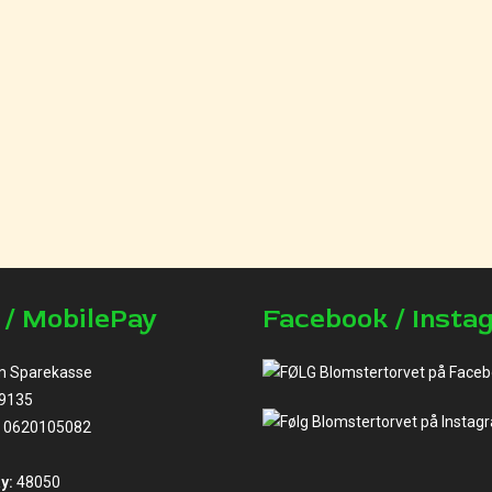
 / MobilePay
Facebook / Insta
m Sparekasse
9135
0620105082
y:
48050