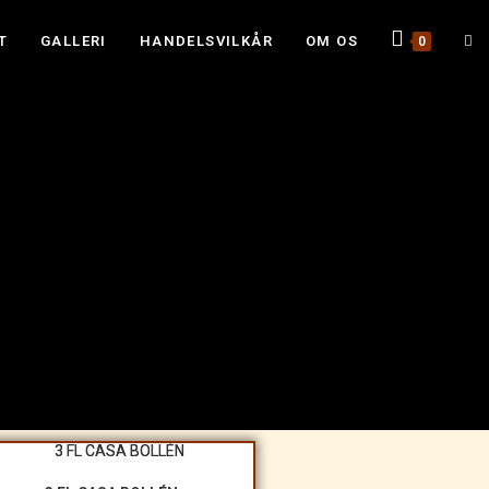
T
GALLERI
HANDELSVILKÅR
OM OS
0