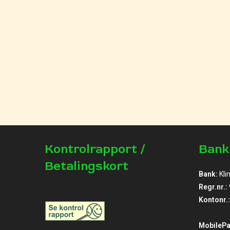
Kontrolrapport /
Bank
Betalingskort
Bank:
Kli
Regr.nr.:
Kontonr.:
MobilePa