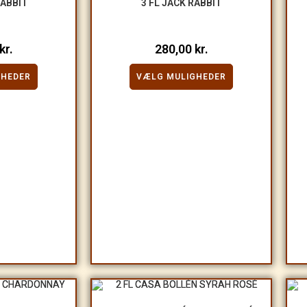
RABBIT
3 FL JACK RABBIT
kr.
280,00
kr.
GHEDER
VÆLG MULIGHEDER