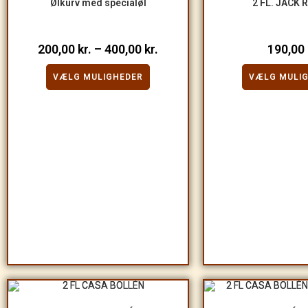
Ølkurv med specialøl
2 FL. JACK 
200,00
kr.
–
400,00
kr.
190,00
VÆLG MULIGHEDER
VÆLG MULI